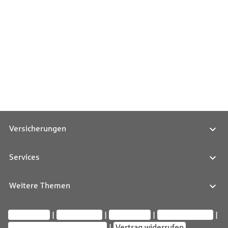
Versicherungen
Services
Weitere Themen
Impressum
Datenschutz
Compliance
Barrierefreiheit
Privatsphäre-Einstellungen
Vertrag widerrufen