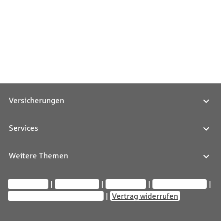
Versicherungen
Services
Weitere Themen
Impressum
Datenschutz
Compliance
Barrierefreiheit
Privatsphäre-Einstellungen
Vertrag widerrufen