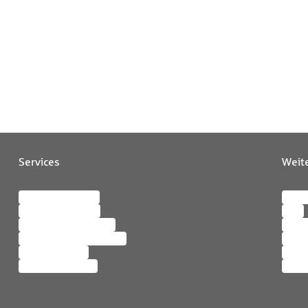
Services
Weit
Schaden melden
Karri
Betreuer suchen
Blog
Kontakt aufnehmen
Über
Änderungen mitteilen
Nachh
Maklerkontakt
Enga
Feedback geben
Pres