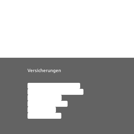
Versicherungen
Altersvorsorge & Sparen
Berufsunfähigkeit & Unfall
Haus & Wohnen
Haftpflicht & Recht
Auto & Roller
Familie & Leben