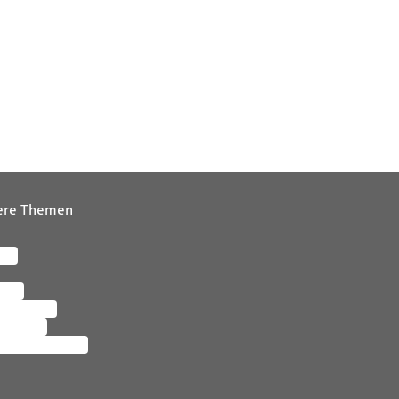
ere Themen
ere
 uns
altigkeit
gement
se und Medien